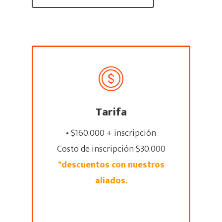
Instructores
¡UBICANOS AQUÍ
DIRECCIÓN:
Carrera 31 # 7-25 Cali (Vall
Cedro
Tarifa
CONTACTO DE PRENSA
(60)2 393 6081 | (60)2 400
• $160.000 + inscripción
(60) 317 893 3072
Costo de inscripción $30.000
CORREO ELECTRÓNICO
*descuentos con nuestros
Escuela@swinglatino.co
aliados.