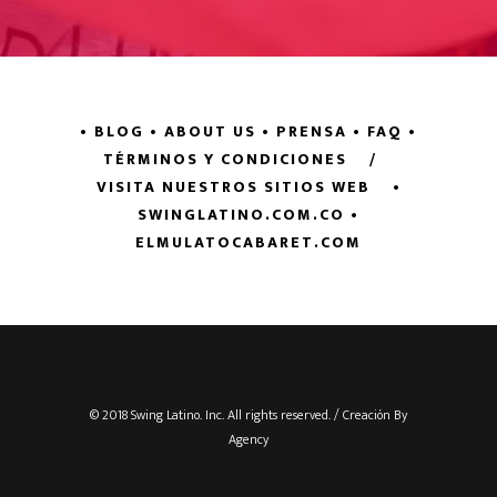
• BLOG
• ABOUT US
• PRENSA
• FAQ
•
TÉRMINOS Y CONDICIONES
/
VISITA NUESTROS SITIOS WEB
•
SWINGLATINO.COM.CO
•
ELMULATOCABARET.COM
© 2018 Swing Latino. Inc. All rights reserved. / Creación By
Agency