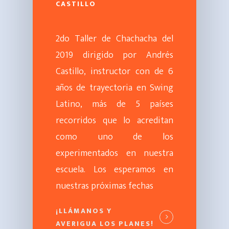
(60) 317 893 3072
CASTILLO
CORREO ELECTRÓNICO
Escuela@swinglatino.co
2do Taller de Chachacha del
2019 dirigido por Andrés
Castillo, instructor con de 6
años de trayectoria en Swing
Latino, más de 5 países
recorridos que lo acreditan
como uno de los
experimentados en nuestra
escuela. Los esperamos en
nuestras próximas fechas
¡LLÁMANOS Y
AVERIGUA LOS PLANES!