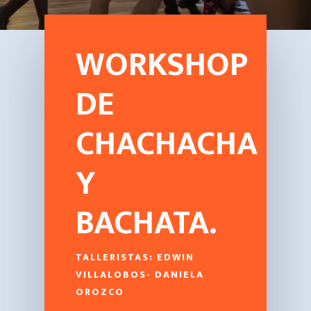
WORKSHOP
DE
CHACHACHA
Y
BACHATA.
TALLERISTAS: EDWIN
VILLALOBOS- DANIELA
OROZCO