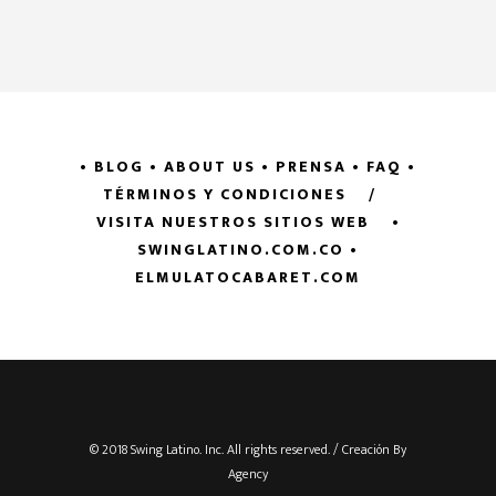
• BLOG
• ABOUT US
• PRENSA
• FAQ
•
TÉRMINOS Y CONDICIONES
/
VISITA NUESTROS SITIOS WEB
•
SWINGLATINO.COM.CO
•
ELMULATOCABARET.COM
© 2018 Swing Latino. Inc. All rights reserved. / Creación By
Agency