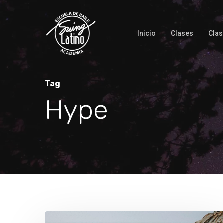
Inicio
Clases
Clas
Tag
Hype
Hit enter to search or ESC to close