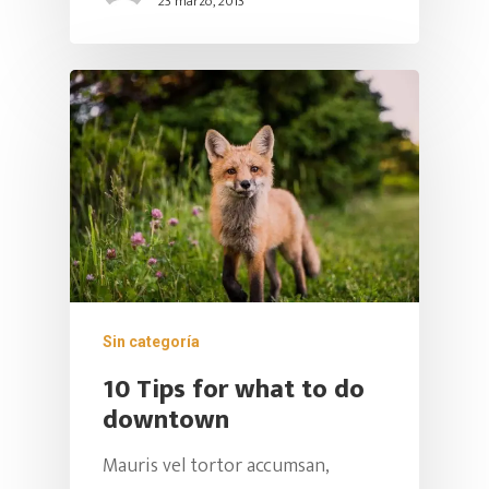
23 marzo, 2013
DIRECCIÓN:
Carrera 31 # 7-25 Cali (Vall
Cedro
CONTACTO DE PRENSA
(60)2 393 6081 | (60)2 400
(60) 317 893 3072
CORREO ELECTRÓNICO
Escuela@swinglatino.co
Sin categoría
10 Tips for what to do
downtown
Mauris vel tortor accumsan,