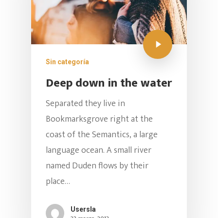
Clases Para
Online Nivel 1
Niños
Online Personalizada
Actividades
Iniciación (4 – 6)
Precios Y Paquetes
Sin categoría
Niños (9 – 12)
Clases Grupales
Nosotros
Workshops Swing Lat
Deep down in the water
Adolescentes ( 13 – 1
Clases Personalizad
Bailoteo
Inscribete
Quienes Somos
Separated they live in
Bookmarksgrove right at the
Vacaciones Swing La
Clases Empresariale
Aliados Y Convenios
CO – CREA
coast of the Semantics, a large
Horarios
SWING LATIN
Multimedia
language ocean. A small river
Club Latino – Bailado
named Duden flows by their
Instructores
place…
¡UBICANOS AQUÍ
Usersla