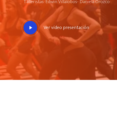
Talleristas: Edwin Villalobos- Daniela Orozco
Ver vídeo presentación
Hit enter to search or ESC to close