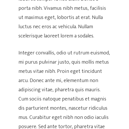
porta nibh. Vivamus nibh metus, facilisis
ut maximus eget, lobortis at erat. Nulla
luctus nec eros ac vehicula. Nullam
scelerisque laoreet lorem a sodales.
Integer convallis, odio ut rutrum euismod,
mi purus pulvinar justo, quis mollis metus
metus vitae nibh. Proin eget tincidunt
arcu. Donec ante mi, elementum non
adipiscing vitae, pharetra quis mauris.
Inicio
Cum sociis natoque penatibus et magnis
Clases
dis parturient montes, nascetur ridiculus
mus. Curabitur eget nibh non odio iaculis
Clases Para
Online Nivel 1
posuere. Sed ante tortor, pharetra vitae