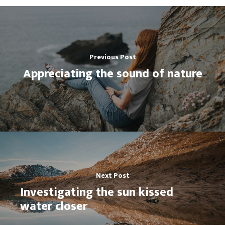
Carrera 31 # 7-25 Cali (Vall
Cedro
CONTACTO DE PRENSA
(60)2 393 6081 | (60)2 400
Previous Post
(60) 317 893 3072
Appreciating the sound of nature
CORREO ELECTRÓNICO
Escuela@swinglatino.co
Next Post
Investigating the sun kissed
water closer