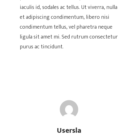
Niños
Online Personalizada
iaculis id, sodales ac tellus. Ut viverra, nulla
et adipiscing condimentum, libero nisi
Actividades
Iniciación (4 – 6)
Precios Y Paquetes
condimentum tellus, vel pharetra neque
Niños (9 – 12)
Clases Grupales
Nosotros
Workshops Swing Lat
ligula sit amet mi. Sed rutrum consectetur
purus ac tincidunt.
Adolescentes ( 13 – 1
Clases Personalizad
Bailoteo
Inscribete
Quienes Somos
Vacaciones Swing La
Clases Empresariale
Aliados Y Convenios
CO – CREA
Horarios
SWING LATIN
Multimedia
Club Latino – Bailado
Instructores
¡UBICANOS AQUÍ
Usersla
DIRECCIÓN: