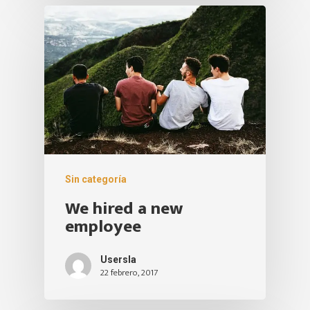
(60)2 393 6081 | (60)2 400
(60) 317 893 3072
CORREO ELECTRÓNICO
Escuela@swinglatino.co
Sin categoría
We hired a new
employee
Usersla
22 febrero, 2017