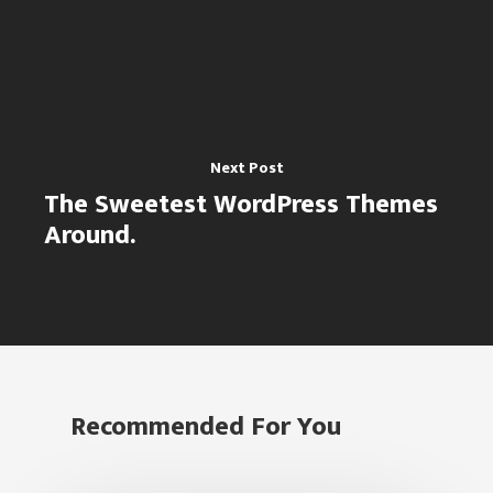
Next Post
The Sweetest WordPress Themes
Around.
Inicio
Clases
Clases Para
Online Nivel 1
Niños
Online Personalizada
Recommended For You
Actividades
Iniciación (4 – 6)
Precios Y Paquetes